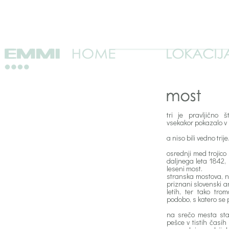
tri je pravljično š
vsekakor pokazalo v 
a niso bili vedno trije
osrednji med trojico
daljnega leta 1842, 
leseni most.
stranska mostova, 
priznani slovenski ar
letih, ter tako tro
podobo, s katero se
na srečo mesta st
pešce v tistih časih