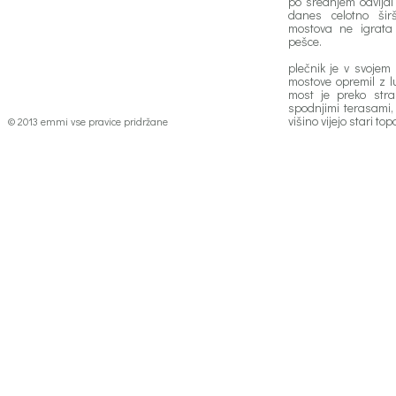
po srednjem odvijal
danes celotno ši
mostova ne igrat
pešce.
plečnik je v svojem
mostove opremil z l
most je preko str
spodnjimi terasami, 
višino vijejo stari topol
© 2013 emmi vse pravice pridržane