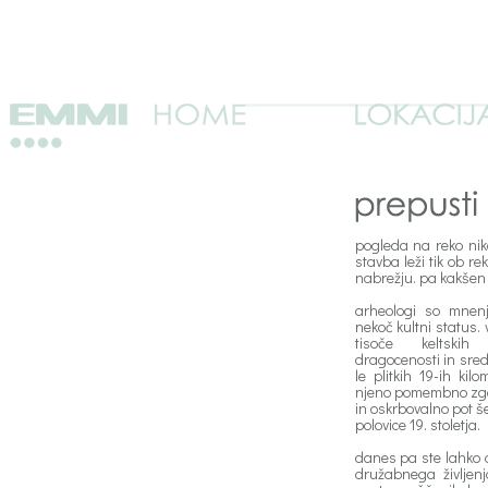
pogleda na reko nika
stavba leži tik ob re
nabrežju. pa kakšen
arheologi so mnenj
nekoč kultni status.
tisoče keltskih 
dragocenosti in sred
le plitkih 19-ih kil
njeno pomembno zgod
in oskrbovalno pot š
polovice 19. stoletja.
danes pa ste lahko 
družabnega življen