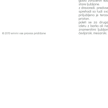
gosto zvrščenih ka
stare ljubljane.
z drevoredi, predvs
sprehodi so tudi svo
priljubljeno je tera
pristan.
poleti se za druga
izletu z barko ali n
znamenitimi ljubljan
čevljarski, mesarski,
© 2013 emmi vse pravice pridržane